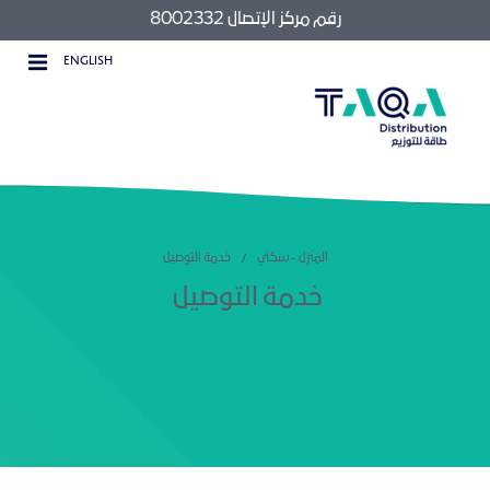
رقم مركز الإتصال 8002332
ENGLISH
المنزل - سكني
خدمة التوصيل
خدمة التوصيل