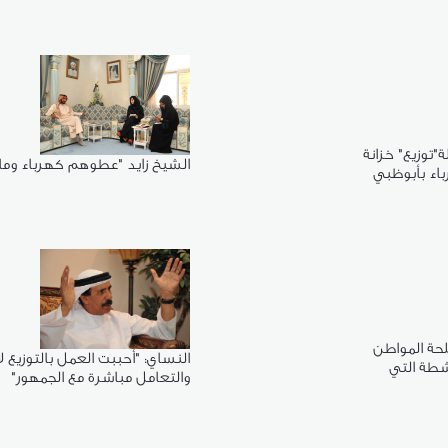
توزيع" خزانة
الشيخ زايد "عطوهم كهرباء وما
باء بأبوظبي
حة المواطن
النساي: "أحببت العمل بالتوزيع ل
شطة التي
والتعامل مباشرة مع الجمهور"