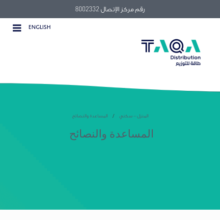
رقم مركز الإتصال 8002332
ENGLISH
المنزل - سكني
المساعدة والنصائح
المساعدة والنصائح