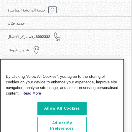
خدمة الدردشة المباشرة
خدمة حيّاك
8002332 رقم مركز الإتصال
عناوين فروعنا
اتبعنا
By clicking “Allow All Cookies”, you agree to the storing of
cookies on your device to enhance your experience, improve site
navigation, analyse site usage, and assist in serving personalised
content.
Read More
حول شركة طاقة للتوزيع
اتصل بنا
شروط الاستخدام
سياسة الخصوصية
الوظائف والفرص التدريبية
الأخلاقيات المهنية والالتزام
Allow All Cookies
حقوق التأليف والنشر محفوظة لطاقة للتوزيع © 2024 جميع الحقوق محفوظة.
Adjust My
آخر تحديث في
06/10/2016
Preferences