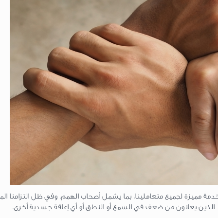
دمة مميزة لجميع متعاملينا، بما يشمل أصحاب الهمم. وفي ظل التزامنا الم
د الذين يعانون من ضعف في السمع أو النطق أو أي إعاقة جسدية أخرى.