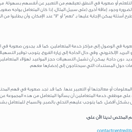
لتلعثم أو صعوبة في النطق تعيقهم من التعبير عن أنفسهم بسهولة. من
الضرورة وجود إعاقة أخرى (على سبيل المثال، إذا كان المتعامل يواجه صعوبة
رح أسئلة يمكن الإجابة عليها بـ "نعم" أو "لا" عند الإمكان، وأن يطلبوا من ا
وبة في الوصول إلى مراكز خدمة المتعاملين، كما قد يجدون صعوبة في الا
البريد الإلكتروني. وفي حال الحاجة إلى زيارة الفروع، يتوجب توفير التسهيل
ديد دون حاجة. يمكن أن تشمل التسهيلات حجز المواعيد لهؤلاء المتعاملين،
ومات حول المستندات التي سيحتاجون إلى إحضارها معهم.
علومات أو معالجتها أو التعبير عنها. كما قد تجد صعوبة في فهم المحتوى
عين على موظفي خدمة المتعاملين أن يسألوا المتعامل من هذه المجموعة ع
 بشكل أفضل. كما يتوجب عليهم التحلي بالصبر، والسماح للمتعامل بشرح 
 المختص لدينا الآن على:
contactcentre@t